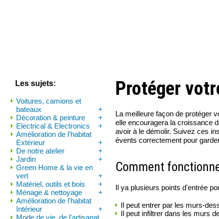
Protéger votre
Les sujets:
Voitures, camions et
bateaux
+
La meilleure façon de protéger v
Décoration & peinture
+
elle encouragera la croissance
Electrical & Electronics
+
avoir à le démolir. Suivez ces ins
Amélioration de l'habitat
évents correctement pour garder 
Extérieur
+
De notre atelier
+
Jardin
+
Comment fonctionne l
Green Home & la vie en
vert
+
Matériel, outils et bois
+
Il ya plusieurs points d'entrée po
Ménage & nettoyage
+
Amélioration de l'habitat
Il peut entrer par les murs-des
Intérieur
+
Il peut infiltrer dans les murs d
Mode de vie, de l'artisanat