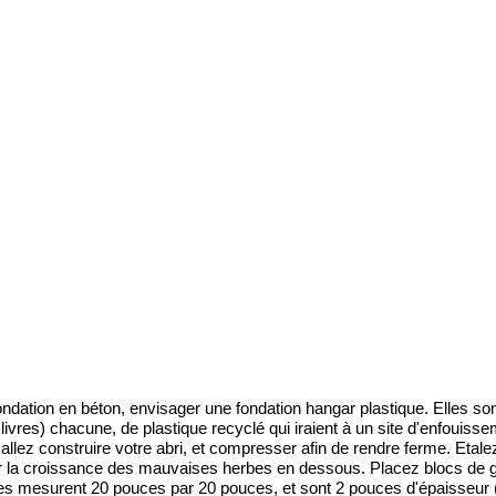
dation en béton, envisager une fondation hangar plastique. Elles sont 
ivres) chacune, de plastique recyclé qui iraient à un site d'enfouisse
s allez construire votre abri, et compresser afin de rendre ferme. Eta
 la croissance des mauvaises herbes en dessous. Placez blocs de gri
rilles mesurent 20 pouces par 20 pouces, et sont 2 pouces d'épaisseu