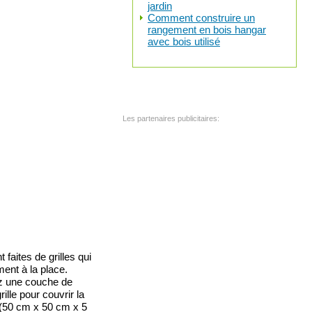
jardin
Comment construire un
rangement en bois hangar
avec bois utilisé
Les partenaires publicitaires:
faites de grilles qui
ment à la place.
lez une couche de
lle pour couvrir la
r (50 cm x 50 cm x 5