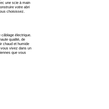
avec une scie à main
onstruire votre abri
vous choisissez.
 câblage électrique.
haute qualité, de
'air chaud et humide
Si vous vivez dans un
siennes que vous