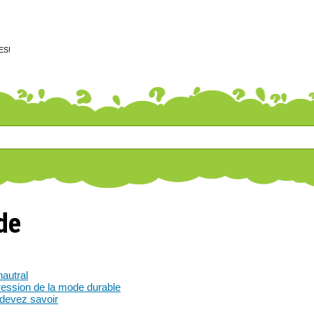
ES!
de
autral
ression de la mode durable
devez savoir