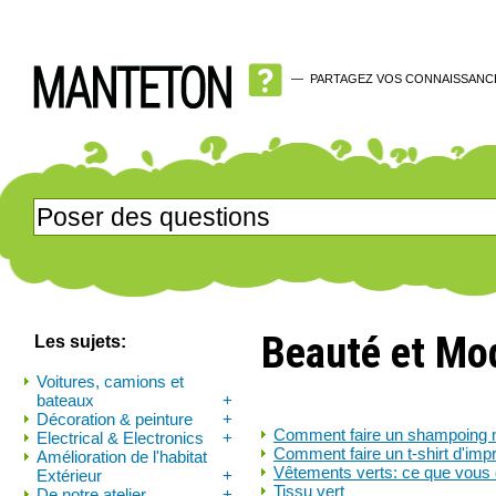
—
PARTAGEZ VOS CONNAISSANC
Beauté et Mo
Les sujets:
Voitures, camions et
bateaux
+
Décoration & peinture
+
Comment faire un shampoing n
Electrical & Electronics
+
Comment faire un t-shirt d'imp
Amélioration de l'habitat
Vêtements verts: ce que vous 
Extérieur
+
Tissu vert
De notre atelier
+