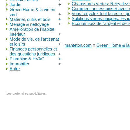
Chaussures vertes: Recyclez vo
Jardin
+
Comment accessoiriser avec ri
Green Home & la vie en
Vous recyclez tout le reste - 
vert
+
Solutions vertes uniques: les i
Matériel, outils et bois
+
Économisez de l'argent et de l
Ménage & nettoyage
+
Amélioration de l'habitat
Intérieur
+
Mode de vie, de l'artisanat
et loisirs
+
manteton.com
»
Green Home & la 
Finances personnelles et
des questions juridiques
+
Plumbing & HVAC
+
Immobilier
+
Autre
Les partenaires publicitaires: