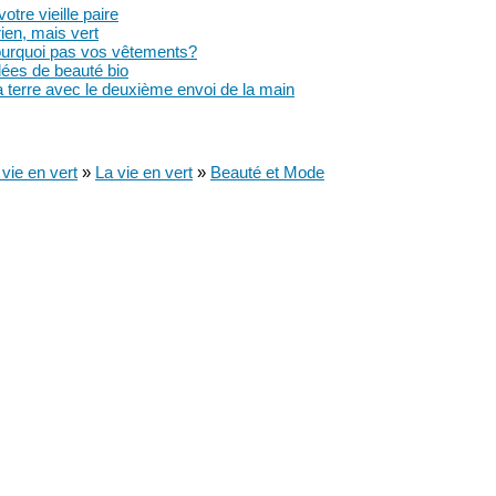
tre vieille paire
en, mais vert
pourquoi pas vos vêtements?
dées de beauté bio
a terre avec le deuxième envoi de la main
vie en vert
»
La vie en vert
»
Beauté et Mode