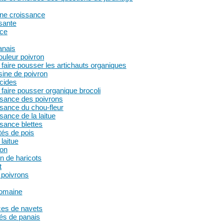
nne croissance
ssante
nce
anais
ouleur poivron
ire pousser les artichauts organiques
usine de poivron
cides
aire pousser organique brocoli
issance des poivrons
issance du chou-fleur
ssance de la laitue
ssance blettes
tés de pois
laitue
ion
n de haricots
t
 poivrons
romaine
ces de navets
tés de panais