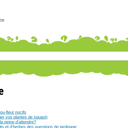
ES!
e
u-fleur nocifs
uer vos plantes de squash
la peine d'attendre?
s et d'herbes des questions de jardinage