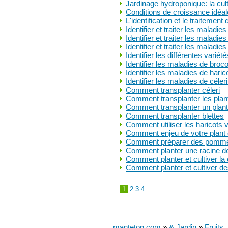
Jardinage hydroponique: la cu
Conditions de croissance idéal
L'identification et le traitemen
Identifier et traiter les maladie
Identifier et traiter les maladi
Identifier et traiter les maladie
Identifier les différentes variét
Identifier les maladies de broco
Identifier les maladies de haric
Identifier les maladies de céleri
Comment transplanter céleri
Comment transplanter les pla
Comment transplanter un plant
Comment transplanter blettes
Comment utiliser les haricots
Comment enjeu de votre plant
Comment préparer des pommes
Comment planter une racine de 
Comment planter et cultiver l
Comment planter et cultiver de
1
2
3
4
manteton.com
»
& Jardin
»
Fruits