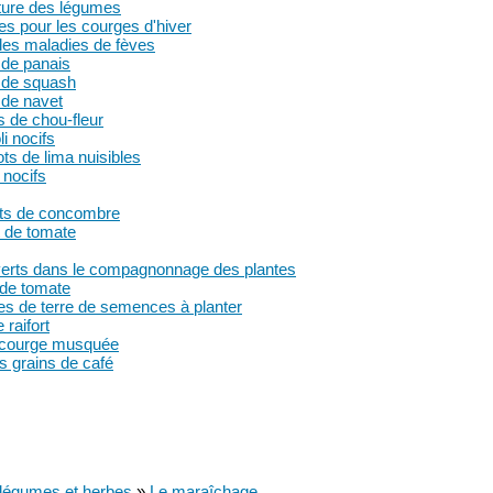
lture des légumes
es pour les courges d'hiver
t des maladies de fèves
s de panais
es de squash
s de navet
és de chou-fleur
li nocifs
ots de lima nuisibles
 nocifs
nts de concombre
 de tomate
 verts dans le compagnonnage des plantes
 de tomate
 de terre de semences à planter
raifort
a courge musquée
s grains de café
, légumes et herbes
»
Le maraîchage