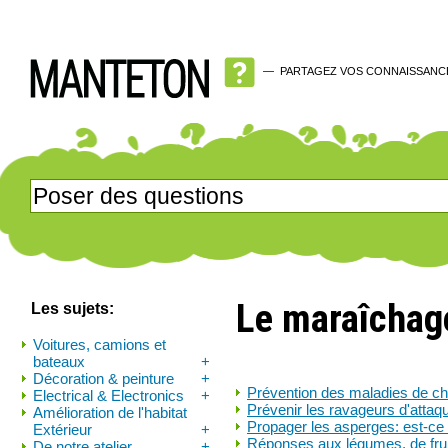
—
PARTAGEZ VOS CONNAISSANC
Le maraîchag
Les sujets:
Voitures, camions et
bateaux
+
Décoration & peinture
+
Prévention des maladies de cho
Electrical & Electronics
+
Prévenir les ravageurs d'attaq
Amélioration de l'habitat
Propager les asperges: est-ce 
Extérieur
+
Réponses aux légumes, de fruit
De notre atelier
+