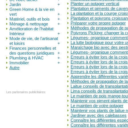
Planter un potager vertical
Jardin
+
Plantation et piments de caye
Green Home & la vie en
La plantation et la courge croi
vert
+
Plantation et poivrons croissa
Matériel, outils et bois
+
Préparer votre propre potager
Ménage & nettoyage
+
Méthodes de propagation de p
Amélioration de l'habitat
Poivrons Picking: changer la c
Intérieur
+
Légumes- organique comment fa
Mode de vie, de l'artisanat
La lutte biologique pour votre 
et loisirs
+
Maraîchage bio avec des pesti
Finances personnelles et
Légumes- organique comment f
des questions juridiques
+
Erreurs à éviter lors de la cro
Plumbing & HVAC
+
Erreurs à éviter lors de la cro
Immobilier
+
Erreurs à éviter lors de la croi
Autre
Erreurs à éviter lors de la croi
Apprendre les différentes varié
Méthodes de propagation de la 
Laitue conseils de transplantat
Lima conseils de transplantatio
Les partenaires publicitaires:
Le maintien de pois mange-tou
Maintenir vos piment plants de
Le maintien de votre potager
Maintenir vos plants de laitue 
Jardiner avec des calebasses
Connaître les différentes espè
Connaître les différentes varié