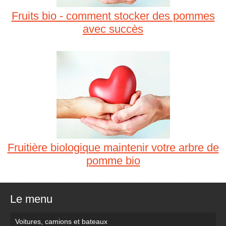
Fruits bio - comment stocker des pommes
avec succès
Fruitière biologique maintenir votre arbre de
pomme bio
Le menu
Voitures, camions et bateaux