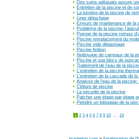
Des soins adéquats assure une 
Entretien de la piscine et de s
La lumière de la piscine de r
Liner détachage
Erreurs de maintenance de la p
Problème de la piscine: l'apicul
Pompe de la piscine rompu: d'
Piscine remplacement du mote
Piscine vide dépannage
Piscine finition
Nettoyage de carreaux de la pi
Piscine et spa blocs de ponça
Traitement de l'eau de la pisc
L'entretien de la piscine therma
L'entretien de la cascade de la
Analyse de l'eau de la piscine:
Clôture de piscine
La sécurité de la piscine
Patcher une étape-par-étape go
Peindre un toboggan de la pisc
1
2
3
4
5
6
7
8
9
10
...
14
manteton.com
»
Amélioration de l'