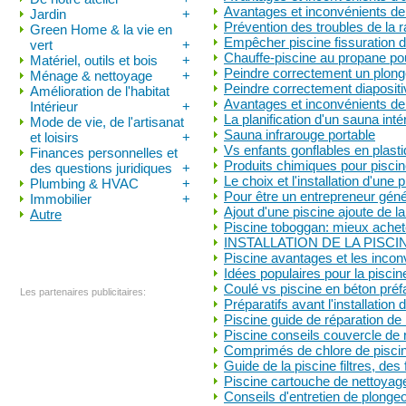
Avantages et inconvénients de 
Jardin
+
Prévention des troubles de la r
Green Home & la vie en
Empêcher piscine fissuration 
vert
+
Chauffe-piscine au propane po
Matériel, outils et bois
+
Peindre correctement un plonge
Ménage & nettoyage
+
Peindre correctement diapositi
Amélioration de l'habitat
Avantages et inconvénients de l
Intérieur
+
La planification d'un sauna inté
Mode de vie, de l'artisanat
Sauna infrarouge portable
et loisirs
+
Vs enfants gonflables en plast
Finances personnelles et
Produits chimiques pour piscin
des questions juridiques
+
Le choix et l'installation d'une 
Plumbing & HVAC
+
Pour être un entrepreneur géné
Immobilier
+
Ajout d'une piscine ajoute de l
Autre
Piscine toboggan: mieux achet
INSTALLATION DE LA PISCINE
Piscine avantages et les inco
Idées populaires pour la piscin
Coulé vs piscine en béton préf
Les partenaires publicitaires:
Préparatifs avant l'installation 
Piscine guide de réparation de
Piscine conseils couvercle de 
Comprimés de chlore de piscin
Guide de la piscine filtres, des
Piscine cartouche de nettoyage 
Conseils d'entretien de plongeo