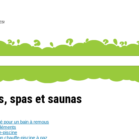
ES!
s, spas et saunas
é pour un bain à remous
éléments
e-piscine
n chauffe-piscine à gaz