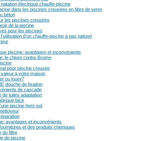
natation électrique chauffe-piscine
acine dans les piscines creusées en fibre de verre
du béton
ur les piscines creusées
oir de la piscine
ves pour les piscines
'utilisation d'un chauffe-piscine à gaz naturel
rieur
ique piscine: avantages et inconvénients
e: le chlore contre Brome
piscine
ral pour piscine creusée
a valeur à votre maison
er ou louer?
 douche de fixation
nvénients de cascade
e de tuiles adaptation
abriqué face
d'une piscine hors-sol
 nettoyeur
réparation
e: avantages et inconvénients
 fournitures et des produits chimiques
du filtre
ir de piscine