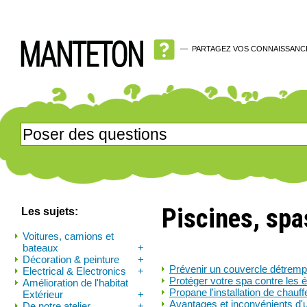
—
PARTAGEZ VOS CONNAISSANC
Piscines, spa
Les sujets:
Voitures, camions et
bateaux
+
Décoration & peinture
+
Prévenir un couvercle détremp
Electrical & Electronics
+
Protéger votre spa contre les 
Amélioration de l'habitat
Propane l'installation de chauff
Extérieur
+
Avantages et inconvénients d'u
De notre atelier
+