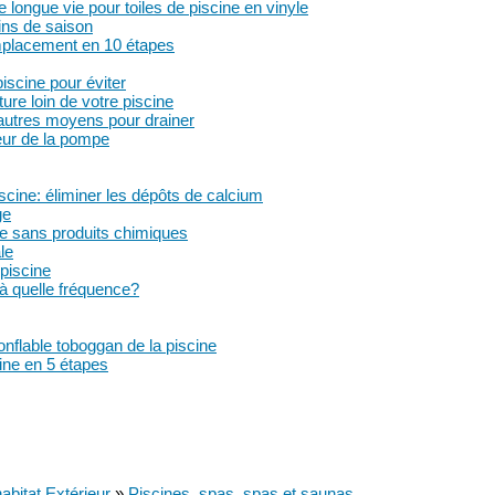
longue vie pour toiles de piscine en vinyle
oins de saison
emplacement en 10 étapes
iscine pour éviter
ture loin de votre piscine
autres moyens pour drainer
ur de la pompe
scine: éliminer les dépôts de calcium
ge
ine sans produits chimiques
le
 piscine
 à quelle fréquence?
nflable toboggan de la piscine
ine en 5 étapes
habitat Extérieur
»
Piscines, spas, spas et saunas