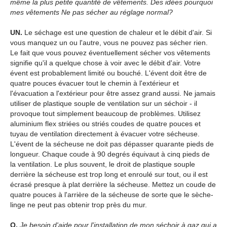
même la plus petite quantité de vêtements. Des idées pourquoi
mes vêtements Ne pas sécher au réglage normal?
UN.
Le séchage est une question de chaleur et le débit d'air. Si
vous manquez un ou l'autre, vous ne pouvez pas sécher rien.
Le fait que vous pouvez éventuellement sécher vos vêtements
signifie qu'il a quelque chose à voir avec le débit d'air. Votre
évent est probablement limité ou bouché. L'évent doit être de
quatre pouces évacuer tout le chemin à l'extérieur et
l'évacuation a l'extérieur pour être assez grand aussi. Ne jamais
utiliser de plastique souple de ventilation sur un séchoir - il
provoque tout simplement beaucoup de problèmes. Utilisez
aluminium flex striées ou striés coudes de quatre pouces et
tuyau de ventilation directement à évacuer votre sécheuse.
L'évent de la sécheuse ne doit pas dépasser quarante pieds de
longueur. Chaque coude à 90 degrés équivaut à cinq pieds de
la ventilation. Le plus souvent, le droit de plastique souple
derrière la sécheuse est trop long et enroulé sur tout, ou il est
écrasé presque à plat derrière la sécheuse. Mettez un coude de
quatre pouces à l'arrière de la sécheuse de sorte que le sèche-
linge ne peut pas obtenir trop près du mur.
Q.
Je besoin d'aide pour l'installation de mon séchoir à gaz qui a