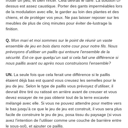
frotter un peu, et bien rincer. Cela devrait le faire. La solution ci-
dessus est assez caustique. Porter des gants imperméables lors
de la modulation avec elle, le garder au loin des plantes et des
chiens, et de protéger vos yeux. Ne pas laisser reposer sur les
meubles de plus de cinq minutes pour éviter de-lustrage la
finition.
Q.
Mon mari et moi sommes sur le point de réunir un vaste
ensemble de jeu en bois dans notre cour pour notre fils. Nous
prévoyons d'utiliser un paillis qui entoure l'ensemble de la
sécurité. Est-ce que quelqu'un sait si cela fait une différence si
nous paillis avant ou après nous construisons l'ensemble?
UN.
La seule fois que cela ferait une différence si le paillis
étaient déjà bas est quand vous creusez les semelles pour le
jeu de jeu. Selon le type de paillis vous prévoyez d'utiliser, il
devrait être tiré ou ratissé en arrière avant de creuser et vous
devez essayer de ne pas obtenir tout de la terre excavée
mélangé avec elle. Si vous ne pouvez attendre pour mettre vers
le bas jusqu'à ce que le jeu de jeu est construit, il vous sera plus
facile de construire le jeu de jeu, posa tissu du paysage (si vous
avez l'intention de l'utiliser comme une couche de barrière entre
le sous-sol), et ajouter ce paillis.