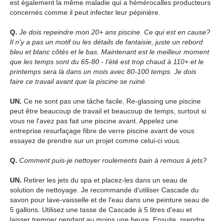
est également la même maladie qui a hémérocalles producteurs
concernés comme il peut infecter leur pépinière.
Q.
Je dois repeindre mon 20+ ans piscine. Ce qui est en cause?
Il n'y a pas un motif ou les détails de fantaisie, juste un rebord
bleu et blanc côtés et le bas. Maintenant est le meilleur moment
que les temps sont du 65-80 - l'été est trop chaud à 110+ et le
printemps sera là dans un mois avec 80-100 temps. Je dois
faire ce travail avant que la piscine se ruiné.
UN.
Ce ne sont pas une tâche facile, Re-glassing une piscine
peut être beaucoup de travail et beaucoup de temps, surtout si
vous ne l'avez pas fait une piscine avant. Appelez une
entreprise resurfaçage fibre de verre piscine avant de vous
essayez de prendre sur un projet comme celui-ci vous.
Q.
Comment puis-je nettoyer roulements bain à remous à jets?
UN.
Retirer les jets du spa et placez-les dans un seau de
solution de nettoyage. Je recommande d'utiliser Cascade du
savon pour lave-vaisselle et de l'eau dans une peinture seau de
5 gallons. Utilisez une tasse de Cascade à 5 litres d'eau et
laisser tremper pendant au moins une heure. Ensuite, prendre